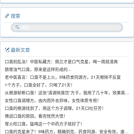
搜索
最新文章
口臭别乱治！中医私藏方：佩兰才是口气克星，喝一周就清爽
肠胃浊气口臭，原来是这样形成的...
老中医直言：口臭不是上火，9味药食同源方，21天根除不反复
1个方子，口臭全好了，只喝了21天！
从根源斩断口臭！这张“清源除臭饮”方子，我用了几十年，效果真不错
女性口臭调理方，由内而外去异味，女性体质专用！
口臭的根源找到了，用这个方子调理，21天口吐芬芳！
佛说口臭的原因，看完恍然大悟！
胃火旺口臭，猛喝这一个中药方子就好了！
口臭的克星来了！9味药方，精确到克、药食同源、安全有效，速看！