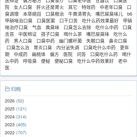
医辩证
偏方秘方
口臭食疗
口臭老中医
甘露饮
口臭医
院
女人口臭
肝火还是胃火
其它
特效药
中老年口臭
口
臭调理
本草纲目
口臭根治
牛黄清胃丸
嘴巴屎臭味儿
b6
甲硝唑治口臭
口臭医案
口干口苦
吃什么药效果最好
甲硝
唑治疗口臭
气血
粪臭味
口臭怎么去除
吃什么中药
口臭
舌苔
中医辨证
孩子口臭
喝什么茶
嘴巴屎臭味
吃什么
药
男人口臭
口臭中药
幽门螺杆菌
失眠口臭
鼻炎口臭
口臭怎么治
胃炎口臭
内分泌失调
口臭吃什么中药
更年
期
中成药
扁桃体
偏方
医院
问答
口臭吃什么药
喝什
么中药
呼吸臭
便秘
便秘口臭
吃什么中药效果好
老中
医
归档
2026
52
2025
121
2024
314
2023
405
2022
707