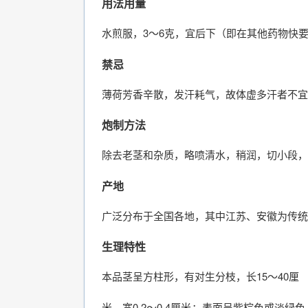
用法用量
水煎服，3～6克，宜后下（即在其他药物快
禁忌
薄荷芳香辛散，发汗耗气，故体虚多汗者不宜
炮制方法
除去老茎和杂质，略喷清水，稍润，切小段，
产地
广泛分布于全国各地，其中江苏、安徽为传统
生理特性
本品茎呈方柱形，有对生分枝，长15～40厘
米，宽0.2～0.4厘米；表面呈紫棕色或淡