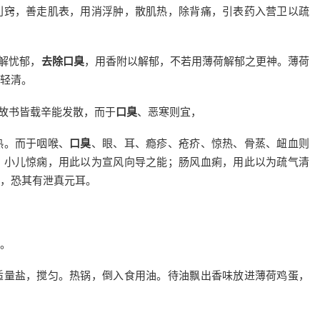
利窍，善走肌表，用消浮肿，散肌热，除背痛，引表药入营卫以疏
善解忧郁，
去除口臭
，用香附以解郁，不若用薄荷解郁之更神。薄荷
轻清。
。故书皆载辛能发散，而于
口臭
、恶寒则宜，
热。而于咽喉、
口臭
、眼、耳、瘾疹、疮疥、惊热、骨蒸、衄血则
。小儿惊痫，用此以为宣风向导之能；肠风血痢，用此以为疏气清
，恐其有泄真元耳。
。
适量盐，搅匀。热锅，倒入食用油。待油飘出香味放进薄荷鸡蛋，