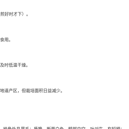
要煎好时才下）。
食用。
及时低温干燥。
地道产区，但栽培面积日益减少。
绿色，棱角处具茸毛；质脆，断面白色，髓部中空。叶对生，有短柄；