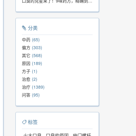
口臭的克星来了！9味药方，精确到克、药食同源、安全有效，速看！
分类
中药
65
偏方
303
其它
568
原因
189
方子
1
治愈
2
治疗
1389
问答
95
标签
火大口臭
口臭的原因
幽门螺杆