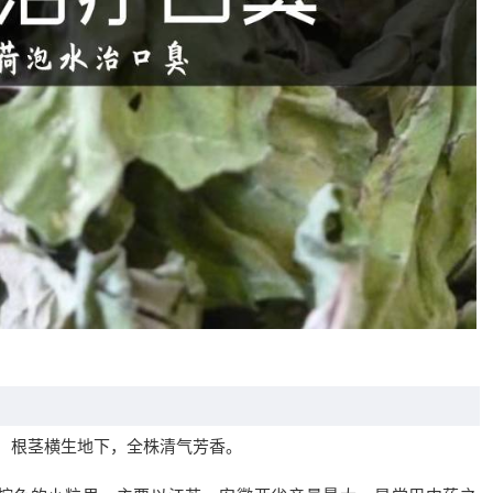
旁，根茎横生地下，全株清气芳香。