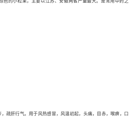
棕色的小粒果，主要以江苏、安徽两省产量最大。是常用中药之
疹，疏肝行气。用于风热感冒，风温初起，头痛，目赤，喉痹，口