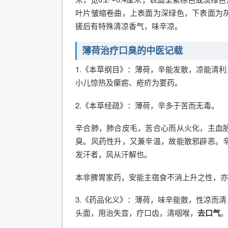
叶片皱缩卷曲，上表面为深绿色，下表面为
搓后有特殊清凉香气，味辛凉。
薄荷治疗口臭的中医记载
1.《本草纲目》：薄荷，辛能发散，凉能清
小儿惊热及瘰疬、疮疥为要药。
2.《本草经疏》：薄荷，辛多于苦而无毒。
辛合肺，肺合皮毛，苦合心而从火化，主血
臭。风药性升，又兼辛温，故能散邪辟恶。
发汗者，风从汗解也。
本非脾胃家药，安能主宿食不消上升之性，亦
3.《药品化义》：薄荷，味辛能散，性凉而
头面，用治失音，疗口齿，清咽喉，
去口气
。