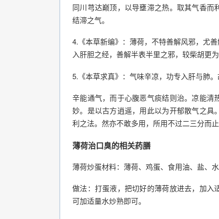
同川芎达巅顶，以导壅滞之热。取其气香而
结滞之气。
4.《本草新编》：薄荷，不特善解风邪，尤
入肝胆之经，善解半表半里之邪，较柴胡更为
5.《本草求真》：气味辛凉，功专入肝与肺
辛能通气，而于心腹恶气痰结则治。凉能清
妙。是以古方逍遥，用此以为开郁散气之具
利之法。然亦不敢多用，所用不过二三分而止
薄荷治口臭的相关药膳
薄荷炒蛋材料：薄荷、鸡蛋、食用油、盐、水
做法：打蛋液，把切好的薄荷放进去，加入
可加适量水炒熟即可。