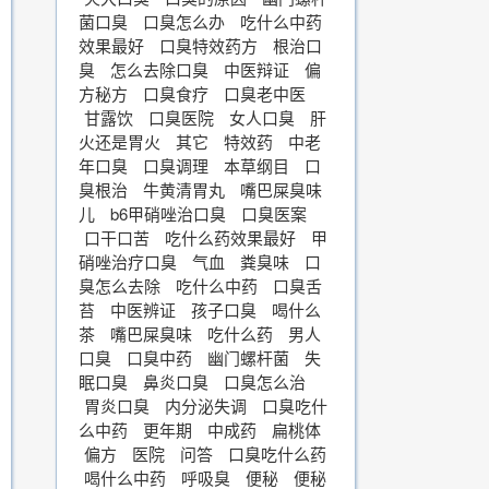
菌口臭
口臭怎么办
吃什么中药
效果最好
口臭特效药方
根治口
臭
怎么去除口臭
中医辩证
偏
方秘方
口臭食疗
口臭老中医
甘露饮
口臭医院
女人口臭
肝
火还是胃火
其它
特效药
中老
年口臭
口臭调理
本草纲目
口
臭根治
牛黄清胃丸
嘴巴屎臭味
儿
b6甲硝唑治口臭
口臭医案
口干口苦
吃什么药效果最好
甲
硝唑治疗口臭
气血
粪臭味
口
臭怎么去除
吃什么中药
口臭舌
苔
中医辨证
孩子口臭
喝什么
茶
嘴巴屎臭味
吃什么药
男人
口臭
口臭中药
幽门螺杆菌
失
眠口臭
鼻炎口臭
口臭怎么治
胃炎口臭
内分泌失调
口臭吃什
么中药
更年期
中成药
扁桃体
偏方
医院
问答
口臭吃什么药
喝什么中药
呼吸臭
便秘
便秘