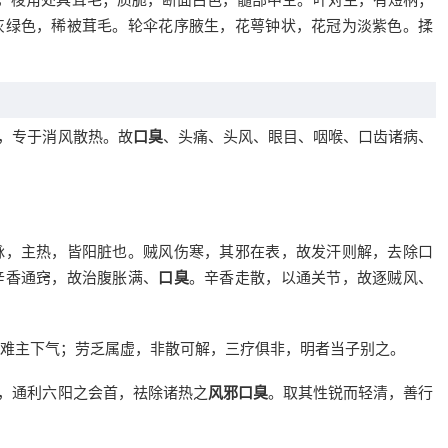
灰绿色，稀被茸毛。轮伞花序腋生，花萼钟状，花冠为淡紫色。揉
利，专于消风散热。故
口臭
、头痛、头风、眼目、咽喉、口齿诸病、
脉，主热，皆阳脏也。贼风伤寒，其邪在表，故发汗则解，去除口
辛香通窍，故治腹胀满、
口臭
。辛香走散，以通关节，故逐贼风、
难主下气；劳乏属虚，非散可解，三疗俱非，明者当子别之。
清，通利六阳之会首，祛除诸热之
风邪口臭
。取其性锐而轻清，善行