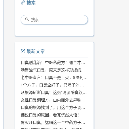
搜索
最新文章
口臭别乱治！中医私藏方：佩兰才是口气克星，喝一周就清爽
肠胃浊气口臭，原来是这样形成的...
老中医直言：口臭不是上火，9味药食同源方，21天根除不反复
1个方子，口臭全好了，只喝了21天！
从根源斩断口臭！这张“清源除臭饮”方子，我用了几十年，效果真不错
女性口臭调理方，由内而外去异味，女性体质专用！
口臭的根源找到了，用这个方子调理，21天口吐芬芳！
佛说口臭的原因，看完恍然大悟！
胃火旺口臭，猛喝这一个中药方子就好了！