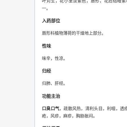
叶对生，花小呈淡紫色，唇形，花后结暗紫
一。
入药部位
唇形科植物薄荷的干燥地上部分。
性味
味辛，性凉。
归经
归肺、肝经。
功能主治
口臭口气
，疏散风热，清利头目，利咽，透
疮，风疹，麻疹，胸胁胀闷。