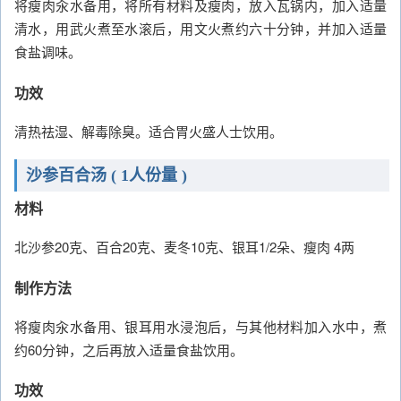
将瘦肉汆水备用，将所有材料及瘦肉，放入瓦锅内，加入适量
清水，用武火煮至水滚后，用文火煮约六十分钟，并加入适量
食盐调味。
功效
清热祛湿、解毒除臭。适合胃火盛人士饮用。
沙参百合汤 ( 1人份量 )
材料
北沙参20克、百合20克、麦冬10克、银耳1/2朵、瘦肉 4两
制作方法
将瘦肉汆水备用、银耳用水浸泡后，与其他材料加入水中，煮
约60分钟，之后再放入适量食盐饮用。
功效