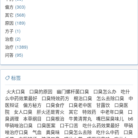
偏方
303
其它
568
原因
189
方子
1
治愈
2
治疗
1389
问答
95
标签
火大口臭
口臭的原因
幽门螺杆菌口臭
口臭怎么办
吃什
么中药效果最好
口臭特效药方
根治口臭
怎么去除口臭
中
医辩证
偏方秘方
口臭食疗
口臭老中医
甘露饮
口臭医
院
女人口臭
肝火还是胃火
其它
特效药
中老年口臭
口
臭调理
本草纲目
口臭根治
牛黄清胃丸
嘴巴屎臭味儿
b6
甲硝唑治口臭
口臭医案
口干口苦
吃什么药效果最好
甲硝
唑治疗口臭
气血
粪臭味
口臭怎么去除
吃什么中药
口臭