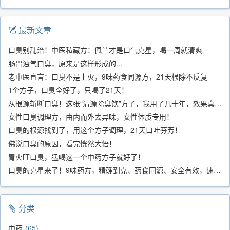
最新文章
口臭别乱治！中医私藏方：佩兰才是口气克星，喝一周就清爽
肠胃浊气口臭，原来是这样形成的...
老中医直言：口臭不是上火，9味药食同源方，21天根除不反复
1个方子，口臭全好了，只喝了21天！
从根源斩断口臭！这张“清源除臭饮”方子，我用了几十年，效果真不错
女性口臭调理方，由内而外去异味，女性体质专用！
口臭的根源找到了，用这个方子调理，21天口吐芬芳！
佛说口臭的原因，看完恍然大悟！
胃火旺口臭，猛喝这一个中药方子就好了！
口臭的克星来了！9味药方，精确到克、药食同源、安全有效，速看！
分类
中药
65