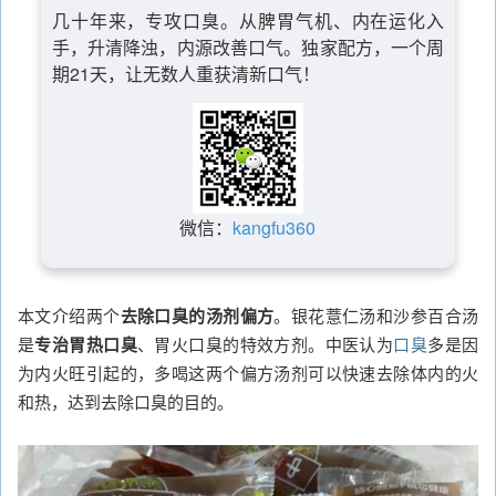
几十年来，专攻口臭。从脾胃气机、内在运化入
手，升清降浊，内源改善口气。独家配方，一个周
期21天，让无数人重获清新口气！
微信：
kangfu360
本文介绍两个
去除口臭的汤剂偏方
。银花薏仁汤和沙参百合汤
是
专治胃热口臭
、胃火口臭的特效方剂。中医认为
口臭
多是因
为内火旺引起的，多喝这两个偏方汤剂可以快速去除体内的火
和热，达到去除口臭的目的。