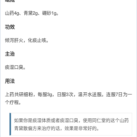
山药4g、青黛2g、硼砂1g。
功效
倾泻肝火，化痰止咳。
主治
痰湿口臭。
用法
上药共研细粉，每服3g，日服3次，温开水送服。连服7日为一
个疗程。
如果你是痰湿体质或者痰湿口臭，使用同仁堂的这个山药
青黛散偏方来治疗的话，效果是非常好的。