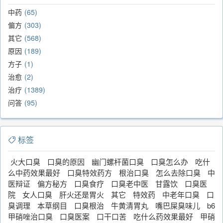
中药
65
偏方
303
其它
568
原因
189
方子
1
治愈
2
治疗
1389
问答
95
标签
火大口臭
口臭的原因
幽门螺杆菌口臭
口臭怎么办
吃什
么中药效果最好
口臭特效药方
根治口臭
怎么去除口臭
中
医辩证
偏方秘方
口臭食疗
口臭老中医
甘露饮
口臭医
院
女人口臭
肝火还是胃火
其它
特效药
中老年口臭
口
臭调理
本草纲目
口臭根治
牛黄清胃丸
嘴巴屎臭味儿
b6
甲硝唑治口臭
口臭医案
口干口苦
吃什么药效果最好
甲硝