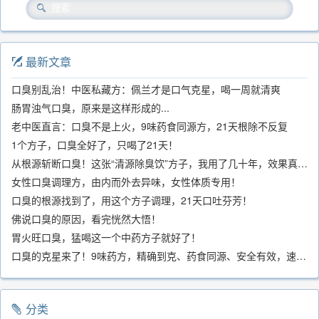
最新文章
口臭别乱治！中医私藏方：佩兰才是口气克星，喝一周就清爽
肠胃浊气口臭，原来是这样形成的...
老中医直言：口臭不是上火，9味药食同源方，21天根除不反复
1个方子，口臭全好了，只喝了21天！
从根源斩断口臭！这张“清源除臭饮”方子，我用了几十年，效果真不错
女性口臭调理方，由内而外去异味，女性体质专用！
口臭的根源找到了，用这个方子调理，21天口吐芬芳！
佛说口臭的原因，看完恍然大悟！
胃火旺口臭，猛喝这一个中药方子就好了！
口臭的克星来了！9味药方，精确到克、药食同源、安全有效，速看！
分类