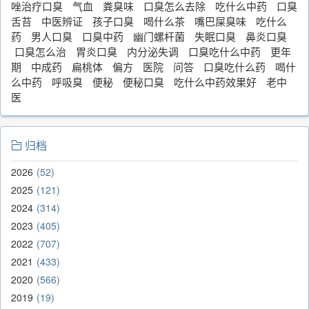
唑治疗口臭
气血
粪臭味
口臭怎么去除
吃什么中药
口臭
舌苔
中医辨证
孩子口臭
喝什么茶
嘴巴屎臭味
吃什么
药
男人口臭
口臭中药
幽门螺杆菌
失眠口臭
鼻炎口臭
口臭怎么治
胃炎口臭
内分泌失调
口臭吃什么中药
更年
期
中成药
扁桃体
偏方
医院
问答
口臭吃什么药
喝什
么中药
呼吸臭
便秘
便秘口臭
吃什么中药效果好
老中
医
归档
2026
52
2025
121
2024
314
2023
405
2022
707
2021
433
2020
566
2019
19