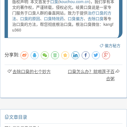
版权声明: 本文首发于
口臭
(
kouchou.com.cn
)，我们享有本
文的著作权，严谨转载，侵权必究。岐黄口臭说是一家专
门服务于口臭人群的垂直网站，致力于提供
治疗口臭的方
法
、
口臭的原因
、
口臭特效药
、
口臭偏方
、
去除口臭
等专
治口臭的方法，帮您彻底根治口臭。根治口臭微信：kangf
u360
偏方秘方
分享到:
去除口臭的七个妙方
口臭怎么办？就喝莲子百
合粥
文章目录