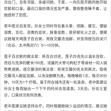
次出门，总有邻居、亲戚问她，于是，一向乐观开朗的她开始
忧郁和口臭。最近口臭的情况愈发严重，整夜整夜睡不着，让
她感到了恐慌。
老中医诊后发现，孙女士同时存在着头晕、烦躁、健忘、便秘
溺黄、舌红、苔黄的症状，脉象弦数，是肝郁化火之症，便建
议她每天喝莲子百合粥，用夜交藤汤泡脚，并坚持按压四关穴
（合谷、太冲两对穴）5～10分钟。
莲子百合粥的做法是：将百合25克、莲子25克先以温水泡软，
然后与洗净的粳米150克、适量的大枣与枸杞子等食材一同入锅
熬煮成粥。夜交藤汤的做法是：将夜交藤50克水煎两次，取夜
交藤汤入脚盆泡脚，以汤没脚踝为准。每晚睡前1次，每次30分
钟，10天为1个疗程。鉴于所在城市还有一处温泉，老中医建议
孙女士每周抽出一个下午的时间去泡温泉。3天后，孙女士复
诊，口臭状况有所改善。
老中医建议她坚持治疗，同时根据她缺少运动的情况，建议她