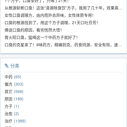
1个方子，口臭全好了，只喝了21天！
从根源斩断口臭！这张“清源除臭饮”方子，我用了几十年，效果真不错
女性口臭调理方，由内而外去异味，女性体质专用！
口臭的根源找到了，用这个方子调理，21天口吐芬芳！
佛说口臭的原因，看完恍然大悟！
胃火旺口臭，猛喝这一个中药方子就好了！
口臭的克星来了！9味药方，精确到克、药食同源、安全有效，速看！
分类
中药
65
偏方
303
其它
568
原因
189
方子
1
治愈
2
治疗
1389