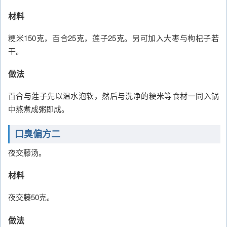
材料
粳米150克，百合25克，莲子25克。另可加入大枣与枸杞子若
干。
做法
百合与莲子先以温水泡软，然后与洗净的粳米等食材一同入锅
中熬煮成粥即成。
口臭偏方二
夜交藤汤。
材料
夜交藤50克。
做法