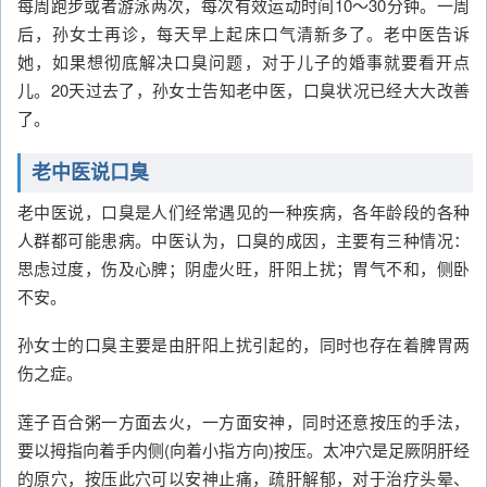
每周跑步或者游泳两次，每次有效运动时间10～30分钟。一周
后，孙女士再诊，每天早上起床口气清新多了。老中医告诉
她，如果想彻底解决口臭问题，对于儿子的婚事就要看开点
儿。20天过去了，孙女士告知老中医，口臭状况已经大大改善
了。
老中医说口臭
老中医说，口臭是人们经常遇见的一种疾病，各年龄段的各种
人群都可能患病。中医认为，口臭的成因，主要有三种情况：
思虑过度，伤及心脾；阴虚火旺，肝阳上扰；胃气不和，侧卧
不安。
孙女士的口臭主要是由肝阳上扰引起的，同时也存在着脾胃两
伤之症。
莲子百合粥一方面去火，一方面安神，同时还意按压的手法，
要以拇指向着手内侧(向着小指方向)按压。太冲穴是足厥阴肝经
的原穴，按压此穴可以安神止痛，疏肝解郁，对于治疗头晕、