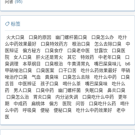
问答
95
标签
火大口臭
口臭的原因
幽门螺杆菌口臭
口臭怎么办
吃什
么中药效果最好
口臭特效药方
根治口臭
怎么去除口臭
中
医辩证
偏方秘方
口臭食疗
口臭老中医
甘露饮
口臭医
院
女人口臭
肝火还是胃火
其它
特效药
中老年口臭
口
臭调理
本草纲目
口臭根治
牛黄清胃丸
嘴巴屎臭味儿
b6
甲硝唑治口臭
口臭医案
口干口苦
吃什么药效果最好
甲硝
唑治疗口臭
气血
粪臭味
口臭怎么去除
吃什么中药
口臭
舌苔
中医辨证
孩子口臭
喝什么茶
嘴巴屎臭味
吃什么
药
男人口臭
口臭中药
幽门螺杆菌
失眠口臭
鼻炎口臭
口臭怎么治
胃炎口臭
内分泌失调
口臭吃什么中药
更年
期
中成药
扁桃体
偏方
医院
问答
口臭吃什么药
喝什
么中药
呼吸臭
便秘
便秘口臭
吃什么中药效果好
老中
医