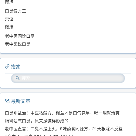
做法
口臭偏方三
穴位
做法
老中医问诊口臭
老中医说口臭
搜索
最新文章
口臭别乱治！中医私藏方：佩兰才是口气克星，喝一周就清爽
肠胃浊气口臭，原来是这样形成的...
老中医直言：口臭不是上火，9味药食同源方，21天根除不反复