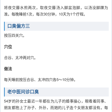
将夜交藤水煎两次，取夜交藤汤入脚盆泡脚，以汤没脚踝为
准。每晚睡前1次，每次30分钟，10天为1个疗程。
口臭偏方三
按压四关穴。
穴位
合谷、太冲两对穴。
做法
每天睡前按压合谷、太冲四穴各5～10分钟。
老中医问诊口臭
54岁的孙女士最近一年都在为儿子的婚事操心，眼看着同事、
朋友都抱上了孙子、外孙，而她的儿子连个女朋友都没有。每