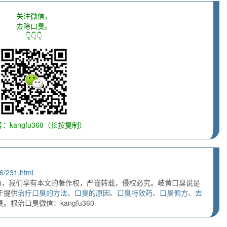
关注微信，
去除口臭。
👇👇👇
：kangfu360（长按复制）
6/231.html
)，我们享有本文的著作权，严谨转载，侵权必究。岐黄口臭说是
于提供
治疗口臭的方法
、
口臭的原因
、
口臭特效药
、
口臭偏方
、
去
根治口臭微信：kangfu360