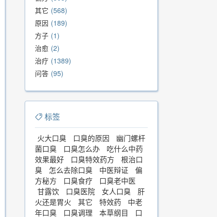
其它
568
原因
189
方子
1
治愈
2
治疗
1389
问答
95
标签
火大口臭
口臭的原因
幽门螺杆
菌口臭
口臭怎么办
吃什么中药
效果最好
口臭特效药方
根治口
臭
怎么去除口臭
中医辩证
偏
方秘方
口臭食疗
口臭老中医
甘露饮
口臭医院
女人口臭
肝
火还是胃火
其它
特效药
中老
年口臭
口臭调理
本草纲目
口