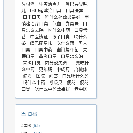
臭根治
牛黄清胃丸
嘴巴屎臭味
儿
b6甲硝唑治口臭
口臭医案
口干口苦
吃什么药效果最好
甲
硝唑治疗口臭
气血
粪臭味
口
臭怎么去除
吃什么中药
口臭舌
苔
中医辨证
孩子口臭
喝什么
茶
嘴巴屎臭味
吃什么药
男人
口臭
口臭中药
幽门螺杆菌
失
眠口臭
鼻炎口臭
口臭怎么治
胃炎口臭
内分泌失调
口臭吃什
么中药
更年期
中成药
扁桃体
偏方
医院
问答
口臭吃什么药
喝什么中药
呼吸臭
便秘
便秘
口臭
吃什么中药效果好
老中医
归档
2026
52