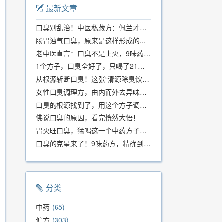
最新文章
口臭别乱治！中医私藏方：佩兰才是口气克星，喝一周就清爽
肠胃浊气口臭，原来是这样形成的...
老中医直言：口臭不是上火，9味药食同源方，21天根除不反复
1个方子，口臭全好了，只喝了21天！
从根源斩断口臭！这张“清源除臭饮”方子，我用了几十年，效果真不错
女性口臭调理方，由内而外去异味，女性体质专用！
口臭的根源找到了，用这个方子调理，21天口吐芬芳！
佛说口臭的原因，看完恍然大悟！
胃火旺口臭，猛喝这一个中药方子就好了！
口臭的克星来了！9味药方，精确到克、药食同源、安全有效，速看！
分类
中药
65
偏方
303