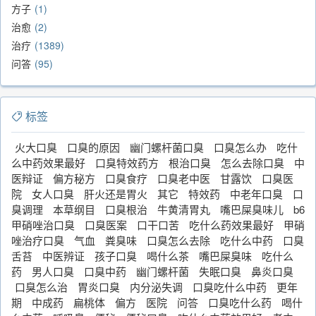
方子
1
治愈
2
治疗
1389
问答
95
标签
火大口臭
口臭的原因
幽门螺杆菌口臭
口臭怎么办
吃什
么中药效果最好
口臭特效药方
根治口臭
怎么去除口臭
中
医辩证
偏方秘方
口臭食疗
口臭老中医
甘露饮
口臭医
院
女人口臭
肝火还是胃火
其它
特效药
中老年口臭
口
臭调理
本草纲目
口臭根治
牛黄清胃丸
嘴巴屎臭味儿
b6
甲硝唑治口臭
口臭医案
口干口苦
吃什么药效果最好
甲硝
唑治疗口臭
气血
粪臭味
口臭怎么去除
吃什么中药
口臭
舌苔
中医辨证
孩子口臭
喝什么茶
嘴巴屎臭味
吃什么
药
男人口臭
口臭中药
幽门螺杆菌
失眠口臭
鼻炎口臭
口臭怎么治
胃炎口臭
内分泌失调
口臭吃什么中药
更年
期
中成药
扁桃体
偏方
医院
问答
口臭吃什么药
喝什