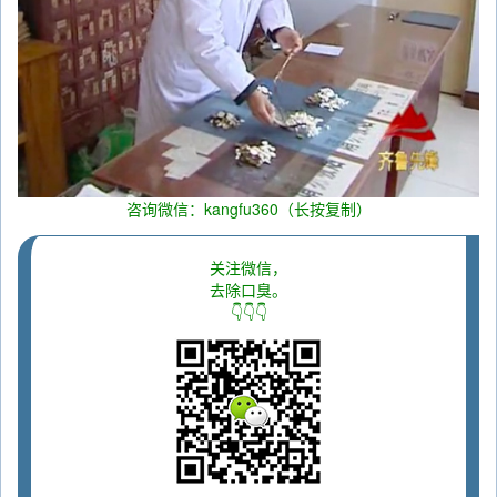
咨询微信：kangfu360（长按复制）
关注微信，
去除口臭。
👇👇👇