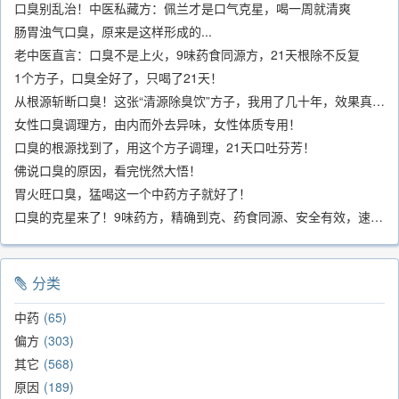
口臭别乱治！中医私藏方：佩兰才是口气克星，喝一周就清爽
肠胃浊气口臭，原来是这样形成的...
老中医直言：口臭不是上火，9味药食同源方，21天根除不反复
1个方子，口臭全好了，只喝了21天！
从根源斩断口臭！这张“清源除臭饮”方子，我用了几十年，效果真不错
女性口臭调理方，由内而外去异味，女性体质专用！
口臭的根源找到了，用这个方子调理，21天口吐芬芳！
佛说口臭的原因，看完恍然大悟！
胃火旺口臭，猛喝这一个中药方子就好了！
口臭的克星来了！9味药方，精确到克、药食同源、安全有效，速看！
分类
中药
65
偏方
303
其它
568
原因
189