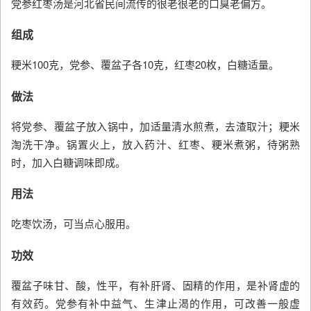
党参红枣汤是河北省民间流传的很老很老的口臭老偏方。
组成
粳米100克，党参、覆盆子各10克，红枣20枚，白糖适量。
做法
将党参、覆盆子放入锅中，加适量清水煎煮，去渣取汁；粳米
淘洗干净。锅置火上，放入药汁、红枣、粳米煮粥，待粥熟
时，加入白糖调味即成。
用法
吃枣饮汤，可当点心服用。
功效
覆盆子味甘、酸，性平，有补肝肾、固精的作用，是补肾虚的
有效药。党参有补中益气、生津止渴的作用，可改善一般虚