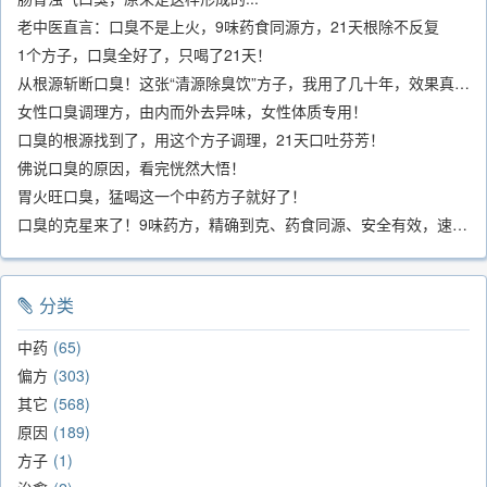
老中医直言：口臭不是上火，9味药食同源方，21天根除不反复
1个方子，口臭全好了，只喝了21天！
从根源斩断口臭！这张“清源除臭饮”方子，我用了几十年，效果真不错
女性口臭调理方，由内而外去异味，女性体质专用！
口臭的根源找到了，用这个方子调理，21天口吐芬芳！
佛说口臭的原因，看完恍然大悟！
胃火旺口臭，猛喝这一个中药方子就好了！
口臭的克星来了！9味药方，精确到克、药食同源、安全有效，速看！
分类
中药
65
偏方
303
其它
568
原因
189
方子
1