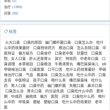
治愈
2
治疗
1389
问答
95
标签
火大口臭
口臭的原因
幽门螺杆菌口臭
口臭怎么办
吃什
么中药效果最好
口臭特效药方
根治口臭
怎么去除口臭
中
医辩证
偏方秘方
口臭食疗
口臭老中医
甘露饮
口臭医
院
女人口臭
肝火还是胃火
其它
特效药
中老年口臭
口
臭调理
本草纲目
口臭根治
牛黄清胃丸
嘴巴屎臭味儿
b6
甲硝唑治口臭
口臭医案
口干口苦
吃什么药效果最好
甲硝
唑治疗口臭
气血
粪臭味
口臭怎么去除
吃什么中药
口臭
舌苔
中医辨证
孩子口臭
喝什么茶
嘴巴屎臭味
吃什么
药
男人口臭
口臭中药
幽门螺杆菌
失眠口臭
鼻炎口臭
口臭怎么治
胃炎口臭
内分泌失调
口臭吃什么中药
更年
期
中成药
扁桃体
偏方
医院
问答
口臭吃什么药
喝什
么中药
呼吸臭
便秘
便秘口臭
吃什么中药效果好
老中
医