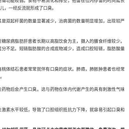
肠道功能较弱。食物不易消化和排空，他留在位内存留的时间延长
儿，一经反流就形成了口臭。
其是双起杆菌的数量显著减少，治病菌的数量明显增加，出现较严
型糖尿病脂肪肝患者长期以高脂饮食为主，摄入的膳食纤维较少。
成分不足。短链脂肪酸的合成底物减少，造成口腔短链，脂肪酸量
扁桃体结石患者常常就伴有口臭的症状。肺癌，肺脓肿患者也经常
。
些药物后会产生口臭。这与药物在体内代谢产生的具有刺激性气味
性激素水平较低，导致了口腔组织抵抗力下降，就容易引起口臭和