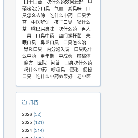
口干口苦
吃什么药效果最好
甲
硝唑治疗口臭
气血
粪臭味
口
臭怎么去除
吃什么中药
口臭舌
苔
中医辨证
孩子口臭
喝什么
茶
嘴巴屎臭味
吃什么药
男人
口臭
口臭中药
幽门螺杆菌
失
眠口臭
鼻炎口臭
口臭怎么治
胃炎口臭
内分泌失调
口臭吃什
么中药
更年期
中成药
扁桃体
偏方
医院
问答
口臭吃什么药
喝什么中药
呼吸臭
便秘
便秘
口臭
吃什么中药效果好
老中医
归档
2026
52
2025
121
2024
314