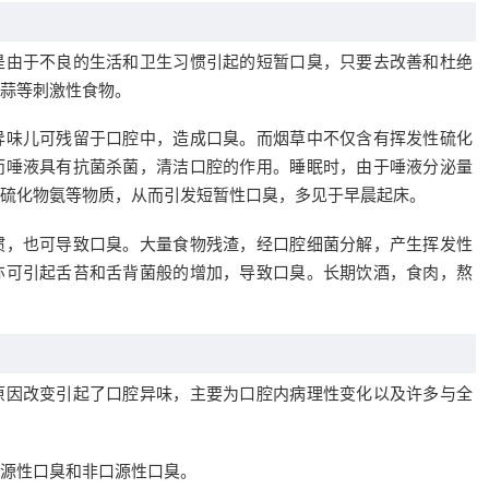
是由于不良的生活和卫生习惯引起的短暂口臭，只要去改善和杜绝
蒜等刺激性食物。
异味儿可残留于口腔中，造成口臭。而烟草中不仅含有挥发性硫化
而唾液具有抗菌杀菌，清洁口腔的作用。睡眠时，由于唾液分泌量
硫化物氨等物质，从而引发短暂性口臭，多见于早晨起床。
惯，也可导致口臭。大量食物残渣，经口腔细菌分解，产生挥发性
亦可引起舌苔和舌背菌般的增加，导致口臭。长期饮酒，食肉，熬
原因改变引起了口腔异味，主要为口腔内病理性变化以及许多与全
源性口臭和非口源性口臭。