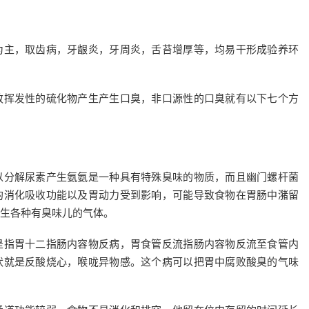
为主，取齿病，牙龈炎，牙周炎，舌苔增厚等，均易干形成验养环
致挥发性的硫化物产生产生口臭，非口源性的口臭就有以下七个方
以分解尿素产生氨氨是一种具有特殊臭味的物质，而且幽门螺杆菌
的消化吸收功能以及胃动力受到影响，可能导致食物在胃肠中潴留
生各种有臭味儿的气体。
是指胃十二指肠内容物反病，胃食管反流指肠内容物反流至食管内
状就是反酸烧心，喉咙异物感。这个病可以把胃中腐败酸臭的气味