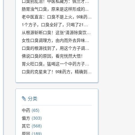
口臭别乱治！中医私藏方：佩兰才是口气克星，喝一周就清爽
肠胃浊气口臭，原来是这样形成的...
老中医直言：口臭不是上火，9味药食同源方，21天根除不反复
1个方子，口臭全好了，只喝了21天！
从根源斩断口臭！这张“清源除臭饮”方子，我用了几十年，效果真不错
女性口臭调理方，由内而外去异味，女性体质专用！
口臭的根源找到了，用这个方子调理，21天口吐芬芳！
佛说口臭的原因，看完恍然大悟！
胃火旺口臭，猛喝这一个中药方子就好了！
口臭的克星来了！9味药方，精确到克、药食同源、安全有效，速看！
分类
中药
65
偏方
303
其它
568
原因
189