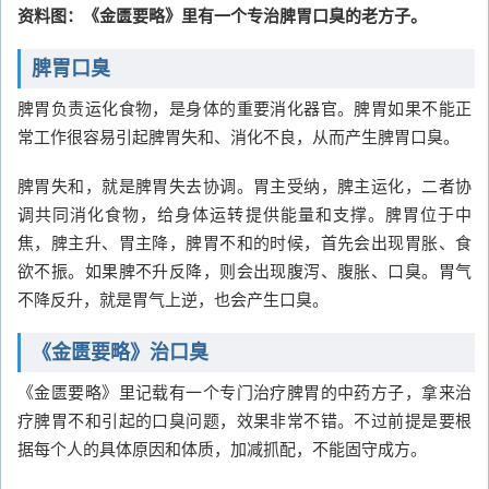
资料图：《金匮要略》里有一个专治脾胃口臭的老方子。
脾胃口臭
脾胃负责运化食物，是身体的重要消化器官。脾胃如果不能正
常工作很容易引起脾胃失和、消化不良，从而产生脾胃口臭。
脾胃失和，就是脾胃失去协调。胃主受纳，脾主运化，二者协
调共同消化食物，给身体运转提供能量和支撑。脾胃位于中
焦，脾主升、胃主降，脾胃不和的时候，首先会出现胃胀、食
欲不振。如果脾不升反降，则会出现腹泻、腹胀、口臭。胃气
不降反升，就是胃气上逆，也会产生口臭。
《金匮要略》治口臭
《金匮要略》里记载有一个专门治疗脾胃的中药方子，拿来治
疗脾胃不和引起的口臭问题，效果非常不错。不过前提是要根
据每个人的具体原因和体质，加减抓配，不能固守成方。