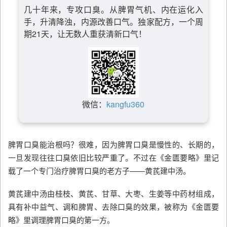
几十年来，专攻口臭。从脾胃气机、内在运化入
手，升清降浊，内源改善口气。独家配方，一个周
期21天，让无数人重获清新口气！
微信：
kangfu360
脾胃口臭能治根吗？很难，因为脾胃口臭是慢性的、长期的，
一旦发现往往口臭依旧比较严重了。不过在《金匮要略》里记
载了一个专门治疗脾胃口臭的老方子——黄芪建中汤。
黄芪建中汤由桂枝、黄芪、甘草、大枣、生姜等中药材组成，
具有补中益气、调和脾胃、去除口臭的效果，被称为《金匮要
略》里调理脾胃口臭的第一方。