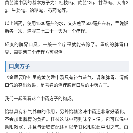
黄芪建中汤的基本方子为：桂枝9g、黄芪12g、甘草6g、大枣2
g、生姜4g、饴糖6g、芍药4g等。
以上诸药，使用1500毫升的水，文火煎至500毫升左右，早晚饭
后各一次，连服三七二十一天为一个疗程。
轻度的脾胃口臭，一般一个疗程就能去除了。重度的脾胃口
臭，需要两三个疗程方可根治。
口臭方子
《金匮要略》里的黄芪建中汤具有补气益气、调和脾胃、清新
口气的突出效果，是著名的治疗脾胃口臭的中药方子。
我们一起看看这个中药方子的构成。
饴糖具有补气养血的作用，另外饴糖这味中药还非常好消化，
不会加重脾胃的负担。桂枝这味中药则味辛甘温，它可以温中
助阳散寒，并且与饴糖搭配还可以辛甘化阳以建中阳之气。白