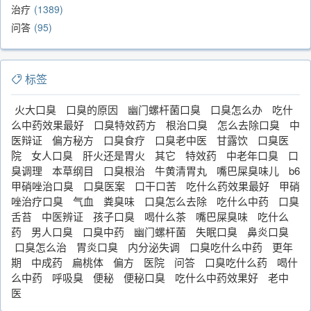
治疗
1389
问答
95
标签
火大口臭
口臭的原因
幽门螺杆菌口臭
口臭怎么办
吃什
么中药效果最好
口臭特效药方
根治口臭
怎么去除口臭
中
医辩证
偏方秘方
口臭食疗
口臭老中医
甘露饮
口臭医
院
女人口臭
肝火还是胃火
其它
特效药
中老年口臭
口
臭调理
本草纲目
口臭根治
牛黄清胃丸
嘴巴屎臭味儿
b6
甲硝唑治口臭
口臭医案
口干口苦
吃什么药效果最好
甲硝
唑治疗口臭
气血
粪臭味
口臭怎么去除
吃什么中药
口臭
舌苔
中医辨证
孩子口臭
喝什么茶
嘴巴屎臭味
吃什么
药
男人口臭
口臭中药
幽门螺杆菌
失眠口臭
鼻炎口臭
口臭怎么治
胃炎口臭
内分泌失调
口臭吃什么中药
更年
期
中成药
扁桃体
偏方
医院
问答
口臭吃什么药
喝什
么中药
呼吸臭
便秘
便秘口臭
吃什么中药效果好
老中
医