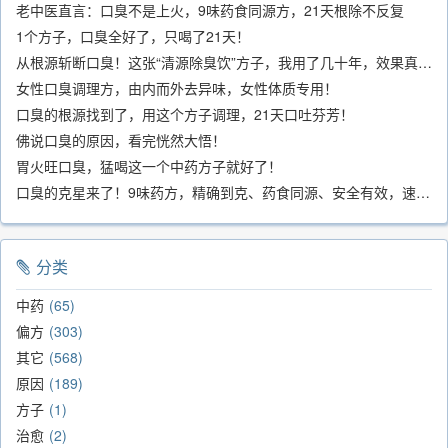
老中医直言：口臭不是上火，9味药食同源方，21天根除不反复
1个方子，口臭全好了，只喝了21天！
从根源斩断口臭！这张“清源除臭饮”方子，我用了几十年，效果真不错
女性口臭调理方，由内而外去异味，女性体质专用！
口臭的根源找到了，用这个方子调理，21天口吐芬芳！
佛说口臭的原因，看完恍然大悟！
胃火旺口臭，猛喝这一个中药方子就好了！
口臭的克星来了！9味药方，精确到克、药食同源、安全有效，速看！
分类
中药
65
偏方
303
其它
568
原因
189
方子
1
治愈
2