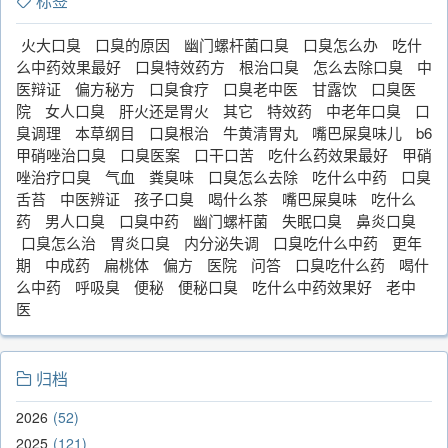
标签
火大口臭
口臭的原因
幽门螺杆菌口臭
口臭怎么办
吃什
么中药效果最好
口臭特效药方
根治口臭
怎么去除口臭
中
医辩证
偏方秘方
口臭食疗
口臭老中医
甘露饮
口臭医
院
女人口臭
肝火还是胃火
其它
特效药
中老年口臭
口
臭调理
本草纲目
口臭根治
牛黄清胃丸
嘴巴屎臭味儿
b6
甲硝唑治口臭
口臭医案
口干口苦
吃什么药效果最好
甲硝
唑治疗口臭
气血
粪臭味
口臭怎么去除
吃什么中药
口臭
舌苔
中医辨证
孩子口臭
喝什么茶
嘴巴屎臭味
吃什么
药
男人口臭
口臭中药
幽门螺杆菌
失眠口臭
鼻炎口臭
口臭怎么治
胃炎口臭
内分泌失调
口臭吃什么中药
更年
期
中成药
扁桃体
偏方
医院
问答
口臭吃什么药
喝什
么中药
呼吸臭
便秘
便秘口臭
吃什么中药效果好
老中
医
归档
2026
52
2025
121