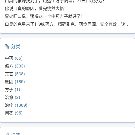
口臭的根源找到了，用这个方子调理，21天口吐芬芳！
佛说口臭的原因，看完恍然大悟！
胃火旺口臭，猛喝这一个中药方子就好了！
口臭的克星来了！9味药方，精确到克、药食同源、安全有效，速看！
分类
中药
65
偏方
303
其它
568
原因
189
方子
1
治愈
2
治疗
1389
问答
95