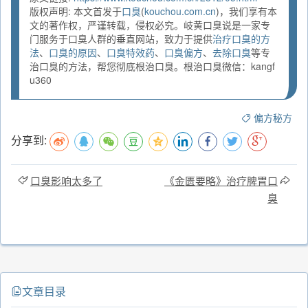
版权声明: 本文首发于
口臭
(
kouchou.com.cn
)，我们享有本
文的著作权，严谨转载，侵权必究。岐黄口臭说是一家专
门服务于口臭人群的垂直网站，致力于提供
治疗口臭的方
法
、
口臭的原因
、
口臭特效药
、
口臭偏方
、
去除口臭
等专
治口臭的方法，帮您彻底根治口臭。根治口臭微信：kangf
u360
偏方秘方
分享到:
口臭影响太多了
《金匮要略》治疗脾胃口
臭
文章目录