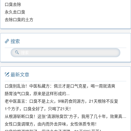
口臭去除
永久去口臭
去除口臭的土方
搜索
最新文章
口臭别乱治！中医私藏方：佩兰才是口气克星，喝一周就清爽
肠胃浊气口臭，原来是这样形成的...
老中医直言：口臭不是上火，9味药食同源方，21天根除不反复
1个方子，口臭全好了，只喝了21天！
从根源斩断口臭！这张“清源除臭饮”方子，我用了几十年，效果真不错
女性口臭调理方，由内而外去异味，女性体质专用！