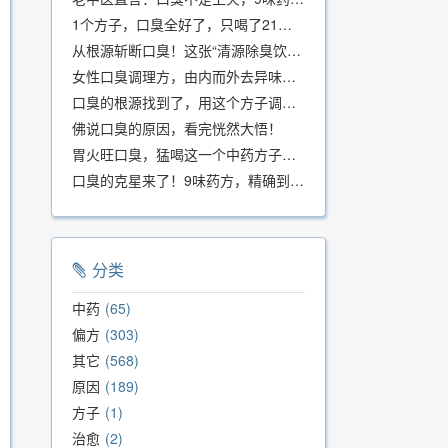
1个方子，口臭全好了，只喝了21天！
从根源斩断口臭！这张“清源除臭饮”方子，我用了几十年，效果真不错
女性口臭调理方，由内而外去异味，女性体质专用！
口臭的根源找到了，用这个方子调理，21天口吐芬芳！
佛说口臭的原因，看完恍然大悟！
胃火旺口臭，猛喝这一个中药方子就好了！
口臭的克星来了！9味药方，精确到克、药食同源、安全有效，速看！
分类
中药
65
偏方
303
其它
568
原因
189
方子
1
治愈
2