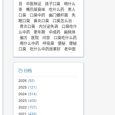
苔
中医辨证
孩子口臭
喝什么
茶
嘴巴屎臭味
吃什么药
男人
口臭
口臭中药
幽门螺杆菌
失
眠口臭
鼻炎口臭
口臭怎么治
胃炎口臭
内分泌失调
口臭吃什
么中药
更年期
中成药
扁桃体
偏方
医院
问答
口臭吃什么药
喝什么中药
呼吸臭
便秘
便秘
口臭
吃什么中药效果好
老中医
归档
2026
52
2025
121
2024
314
2023
405
2022
707
2021
433