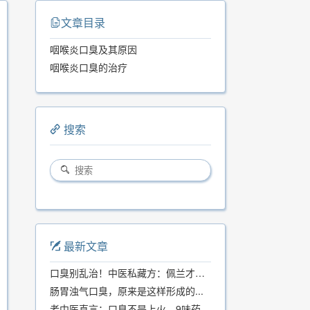
文章目录
咽喉炎口臭及其原因
咽喉炎口臭的治疗
搜索
最新文章
口臭别乱治！中医私藏方：佩兰才是口气克星，喝一周就清爽
肠胃浊气口臭，原来是这样形成的...
老中医直言：口臭不是上火，9味药食同源方，21天根除不反复