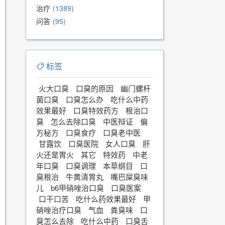
治疗
1389
问答
95
标签
火大口臭
口臭的原因
幽门螺杆
菌口臭
口臭怎么办
吃什么中药
效果最好
口臭特效药方
根治口
臭
怎么去除口臭
中医辩证
偏
方秘方
口臭食疗
口臭老中医
甘露饮
口臭医院
女人口臭
肝
火还是胃火
其它
特效药
中老
年口臭
口臭调理
本草纲目
口
臭根治
牛黄清胃丸
嘴巴屎臭味
儿
b6甲硝唑治口臭
口臭医案
口干口苦
吃什么药效果最好
甲
硝唑治疗口臭
气血
粪臭味
口
臭怎么去除
吃什么中药
口臭舌