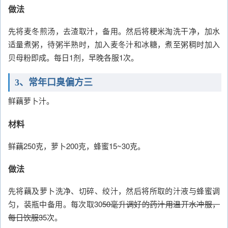
做法
先将麦冬煎汤，去渣取汁，备用。然后将粳米淘洗干净，加水
适量煮粥，待粥半熟时，加入麦冬汁和冰糖，煮至粥稠时加入
贝母粉即成。每日1剂，早晚各服1次。
3、常年口臭偏方三
鲜藕萝卜汁。
材料
鲜藕250克，萝卜200克，蜂蜜15~30克。
做法
先将藕及萝卜洗净、切碎、绞汁，然后将所取的汁液与蜂蜜调
匀，装瓶中备用。每次取30
50毫升调好的药汁用温开水冲服，
每日饮服3
5次。