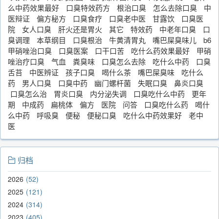
么中药效果最好
口臭特效药方
根治口臭
怎么去除口臭
中
医辩证
偏方秘方
口臭食疗
口臭老中医
甘露饮
口臭医
院
女人口臭
肝火还是胃火
其它
特效药
中老年口臭
口
臭调理
本草纲目
口臭根治
牛黄清胃丸
嘴巴屎臭味儿
b6
甲硝唑治口臭
口臭医案
口干口苦
吃什么药效果最好
甲硝
唑治疗口臭
气血
粪臭味
口臭怎么去除
吃什么中药
口臭
舌苔
中医辨证
孩子口臭
喝什么茶
嘴巴屎臭味
吃什么
药
男人口臭
口臭中药
幽门螺杆菌
失眠口臭
鼻炎口臭
口臭怎么治
胃炎口臭
内分泌失调
口臭吃什么中药
更年
期
中成药
扁桃体
偏方
医院
问答
口臭吃什么药
喝什
么中药
呼吸臭
便秘
便秘口臭
吃什么中药效果好
老中
医
归档
2026
52
2025
121
2024
314
2023
405