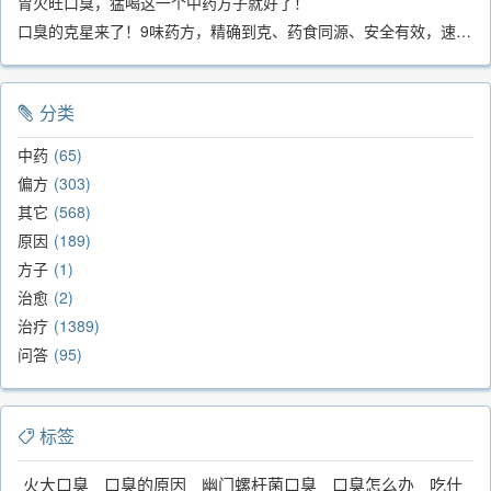
胃火旺口臭，猛喝这一个中药方子就好了！
口臭的克星来了！9味药方，精确到克、药食同源、安全有效，速看！
分类
中药
65
偏方
303
其它
568
原因
189
方子
1
治愈
2
治疗
1389
问答
95
标签
火大口臭
口臭的原因
幽门螺杆菌口臭
口臭怎么办
吃什