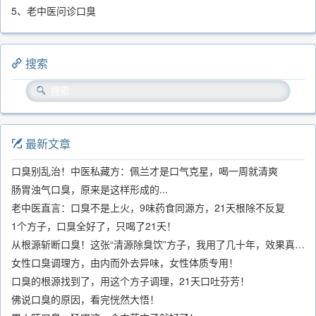
5、老中医问诊口臭
搜索
最新文章
口臭别乱治！中医私藏方：佩兰才是口气克星，喝一周就清爽
肠胃浊气口臭，原来是这样形成的...
老中医直言：口臭不是上火，9味药食同源方，21天根除不反复
1个方子，口臭全好了，只喝了21天！
从根源斩断口臭！这张“清源除臭饮”方子，我用了几十年，效果真不错
女性口臭调理方，由内而外去异味，女性体质专用！
口臭的根源找到了，用这个方子调理，21天口吐芬芳！
佛说口臭的原因，看完恍然大悟！