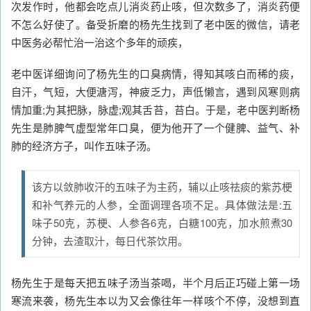
次发作时，他都会吃点儿消炎药止咳，但次数多了，消炎药便
不怎么好使了。备受折磨的杨先生找到了老中医的微信，请老
中医务必帮忙治一治这个多年的顽疾，
老中医详细询问了杨先生的口臭病情，得知其咳白而稀的痰，
自汗，气短，大便溏泻，神疲乏力，声低懒言，遇到风寒则病
情加重;为其把脉，脉虚;观其舌苔，苔白。于是，老中医判断杨
先生是肺脾气虚型常年口臭，便为他开了一个健脾、益气、补
肺的经济方子，叫作五味子汤。
该方以敛肺收汗的五味子为主药，辅以止咳祛痰的紫苏梗
和补气养元的人参，全面调理各项不足。具体做法是:五
味子50克，苏梗、人参各6克，白糖100克，加水煎煮30
分钟，去渣取汁，每日代茶饮用。
杨先生于是每天把五味子汤当茶喝，半个月后正巧碰上第一场
寒流来袭，杨先生本以为又会像往年一样咳个不停，没想到直