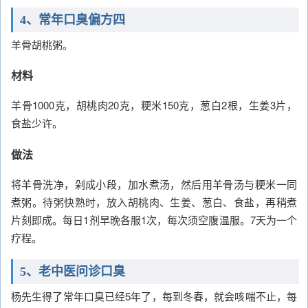
4、常年口臭偏方四
羊骨胡桃粥。
材料
羊骨1000克，胡桃肉20克，粳米150克，葱白2根，生姜3片，
食盐少许。
做法
将羊骨洗净，剁成小段，加水煮汤，然后用羊骨汤与粳米一同
煮粥。待粥快熟时，放入胡桃肉、生姜、葱白、食盐，再稍煮
片刻即成。每日1剂早晚各服1次，每次须空腹温服。7天为一个
疗程。
5、老中医问诊口臭
杨先生得了常年口臭已经5年了，每到冬春，就会咳喘不止，每