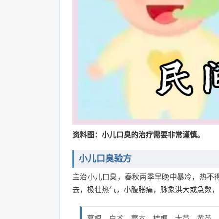
资料图：小儿口臭的治疗需要非常谨慎。
小儿口臭验方
主治小儿口臭，春秋两季早晚中暴冷，热不
去，极壮热气，小腹胀痛，脉象洪大或急数，
葛根、白术、藳本、桔梗、大黄、黄芩、