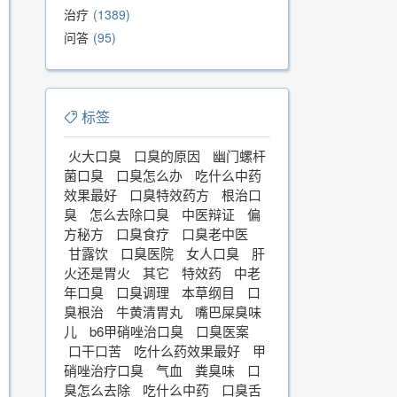
治疗
1389
问答
95
标签
火大口臭
口臭的原因
幽门螺杆
菌口臭
口臭怎么办
吃什么中药
效果最好
口臭特效药方
根治口
臭
怎么去除口臭
中医辩证
偏
方秘方
口臭食疗
口臭老中医
甘露饮
口臭医院
女人口臭
肝
火还是胃火
其它
特效药
中老
年口臭
口臭调理
本草纲目
口
臭根治
牛黄清胃丸
嘴巴屎臭味
儿
b6甲硝唑治口臭
口臭医案
口干口苦
吃什么药效果最好
甲
硝唑治疗口臭
气血
粪臭味
口
臭怎么去除
吃什么中药
口臭舌