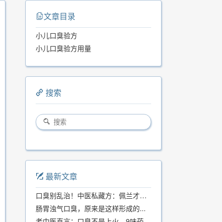
文章目录
小儿口臭验方
小儿口臭验方用量
搜索
最新文章
口臭别乱治！中医私藏方：佩兰才是口气克星，喝一周就清爽
肠胃浊气口臭，原来是这样形成的...
老中医直言：口臭不是上火，9味药食同源方，21天根除不反复