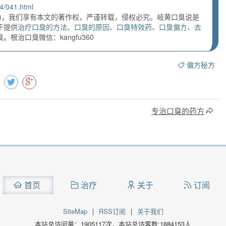
4/041.html
)，我们享有本文的著作权，严谨转载，侵权必究。岐黄口臭说是
于提供
治疗口臭的方法
、
口臭的原因
、
口臭特效药
、
口臭偏方
、
去
根治口臭微信：kangfu360
偏方秘方
专治口臭的药方
首页
治疗
关于
订阅
SiteMap
|
RSS订阅
|
关于我们
本站总访问量：
1905117
次，本站总访客数:
1884153
人