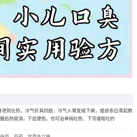
得泄则壮热，冷气折其四肢，冷气入胃变成下痢，或欲赤白滞起数
服后热就消，下后便愈。也可治单纯壮热、下泻或呕吐的
茯苓、芍药、甘草各六铢。