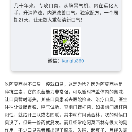
几十年来，专攻口臭。从脾胃气机、内在运化入
手，升清降浊，内源改善口气。独家配方，一个周
期21天，让无数人重获清新口气！
微信：
kangfu360
吃阿莫西林不口臭一停就口臭，这是为啥？因为阿莫西林是一
种抗生素，它的杀菌能力非常强，可以暂时掩盖体内的臭味，
让口臭暂时消失。某些口臭患者去医院检查、治疗口臭，医生
往往让做肠胃镜、呼气试验、查幽门螺杆菌，如果幽门螺杆菌
阳性，就给开三联或者四联，其中就有阿莫西林，吃的时候口
臭没了，但是一停药就复发。而且经常吃阿莫西林有很大的副
作用，不少口臭患者都出现了脱发、失眠、起疹子、月经失调