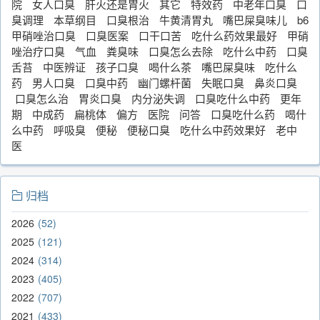
院
女人口臭
肝火还是胃火
其它
特效药
中老年口臭
口
臭调理
本草纲目
口臭根治
牛黄清胃丸
嘴巴屎臭味儿
b6
甲硝唑治口臭
口臭医案
口干口苦
吃什么药效果最好
甲硝
唑治疗口臭
气血
粪臭味
口臭怎么去除
吃什么中药
口臭
舌苔
中医辨证
孩子口臭
喝什么茶
嘴巴屎臭味
吃什么
药
男人口臭
口臭中药
幽门螺杆菌
失眠口臭
鼻炎口臭
口臭怎么治
胃炎口臭
内分泌失调
口臭吃什么中药
更年
期
中成药
扁桃体
偏方
医院
问答
口臭吃什么药
喝什
么中药
呼吸臭
便秘
便秘口臭
吃什么中药效果好
老中
医
归档
2026
52
2025
121
2024
314
2023
405
2022
707
2021
433