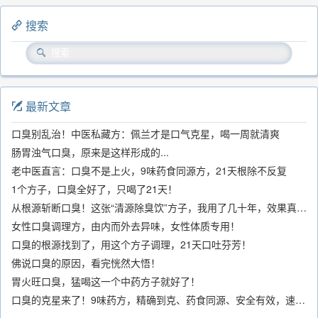
搜索
最新文章
口臭别乱治！中医私藏方：佩兰才是口气克星，喝一周就清爽
肠胃浊气口臭，原来是这样形成的...
老中医直言：口臭不是上火，9味药食同源方，21天根除不反复
1个方子，口臭全好了，只喝了21天！
从根源斩断口臭！这张“清源除臭饮”方子，我用了几十年，效果真不错
女性口臭调理方，由内而外去异味，女性体质专用！
口臭的根源找到了，用这个方子调理，21天口吐芬芳！
佛说口臭的原因，看完恍然大悟！
胃火旺口臭，猛喝这一个中药方子就好了！
口臭的克星来了！9味药方，精确到克、药食同源、安全有效，速看！