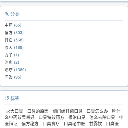
分类
中药
65
偏方
303
其它
568
原因
189
方子
1
治愈
2
治疗
1389
问答
95
标签
火大口臭
口臭的原因
幽门螺杆菌口臭
口臭怎么办
吃什
么中药效果最好
口臭特效药方
根治口臭
怎么去除口臭
中
医辩证
偏方秘方
口臭食疗
口臭老中医
甘露饮
口臭医