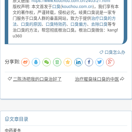
原文链接:
https://www.kouchou.com.cn/2403/21.html
版权声明: 本文首发于
口臭
(
kouchou.com.cn
)，我们享有本
文的著作权，严谨转载，侵权必究。岐黄口臭说是一家专
门服务于口臭人群的垂直网站，致力于提供
治疗口臭的方
法
、
口臭的原因
、
口臭特效药
、
口臭偏方
、
去除口臭
等专
治口臭的方法，帮您彻底根治口臭。根治口臭微信：kangf
u360
口臭怎么办
分享到:
二陈汤把我的口臭治好了
治疗腥臭味口臭的中医
文章目录
中药麦冬