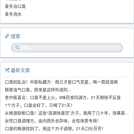
麦冬治口臭
麦冬泡水
搜索
最新文章
口臭别乱治！中医私藏方：佩兰才是口气克星，喝一周就清爽
肠胃浊气口臭，原来是这样形成的...
老中医直言：口臭不是上火，9味药食同源方，21天根除不反复
1个方子，口臭全好了，只喝了21天！
从根源斩断口臭！这张“清源除臭饮”方子，我用了几十年，效果真不错
女性口臭调理方，由内而外去异味，女性体质专用！
口臭的根源找到了，用这个方子调理，21天口吐芬芳！