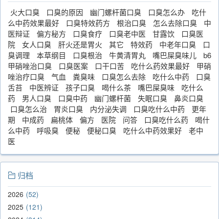
火大口臭
口臭的原因
幽门螺杆菌口臭
口臭怎么办
吃什
么中药效果最好
口臭特效药方
根治口臭
怎么去除口臭
中
医辩证
偏方秘方
口臭食疗
口臭老中医
甘露饮
口臭医
院
女人口臭
肝火还是胃火
其它
特效药
中老年口臭
口
臭调理
本草纲目
口臭根治
牛黄清胃丸
嘴巴屎臭味儿
b6
甲硝唑治口臭
口臭医案
口干口苦
吃什么药效果最好
甲硝
唑治疗口臭
气血
粪臭味
口臭怎么去除
吃什么中药
口臭
舌苔
中医辨证
孩子口臭
喝什么茶
嘴巴屎臭味
吃什么
药
男人口臭
口臭中药
幽门螺杆菌
失眠口臭
鼻炎口臭
口臭怎么治
胃炎口臭
内分泌失调
口臭吃什么中药
更年
期
中成药
扁桃体
偏方
医院
问答
口臭吃什么药
喝什
么中药
呼吸臭
便秘
便秘口臭
吃什么中药效果好
老中
医
归档
2026
52
2025
121