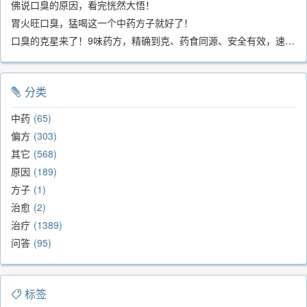
佛说口臭的原因，看完恍然大悟！
胃火旺口臭，猛喝这一个中药方子就好了！
口臭的克星来了！9味药方，精确到克、药食同源、安全有效，速看！
分类
中药
65
偏方
303
其它
568
原因
189
方子
1
治愈
2
治疗
1389
问答
95
标签